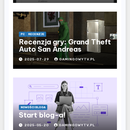
PC
RECENZJE
Recenzja gry: Grand Theft
Auto San Andreas
2025-07-29
GAMINGOWYTV.PL
NOWOŚCI BLOGA
Start blog-a!
2025-05-20
GAMINGOWYTV.PL