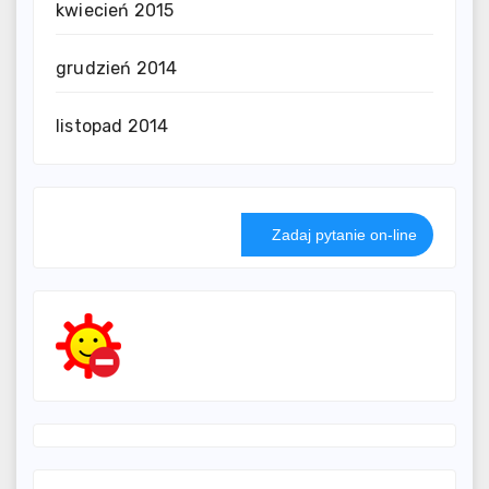
kwiecień 2015
grudzień 2014
listopad 2014
Zadaj pytanie on-line