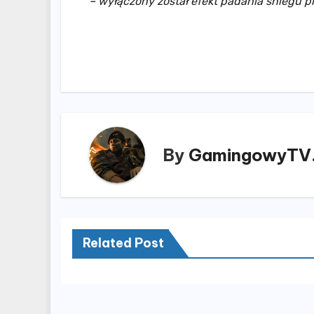
– wyłączony został efekt padania śniegu 
By
GamingowyTV.
Related Post