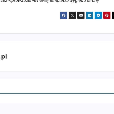
przez wprowadzenie nowej templatki/wyglądu strony
pl