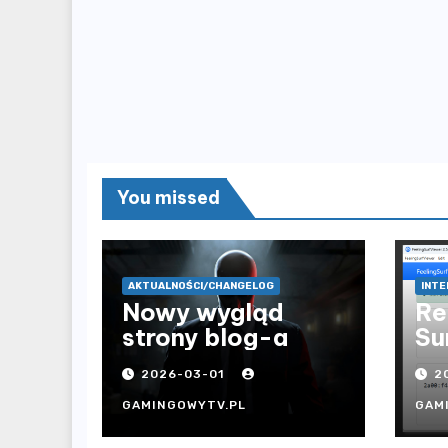
You missed
AKTUALNOŚCI/CHANGELOG
INTE
Nowy wygląd
Re
strony blog-a
Su
2026-03-01
2
GAMINGOWYTV.PL
GAM