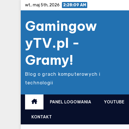
Skip
wt.. maj 5th, 2026
2:28:10 AM
to
Gamingow
content
yTV.pl -
Gramy!
Blog o grach komputerowych i
technologii
PANEL LOGOWANIA
YOUTUBE
KONTAKT