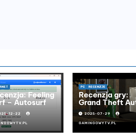
RNET
PC
RECENZJE
cenzja: Feeling
Recenzja gry:
rf – Autosurf
Grand Theft Au
San Andreas
025-12-22
2025-07-29
INGOWYTV.PL
GAMINGOWYTV.PL