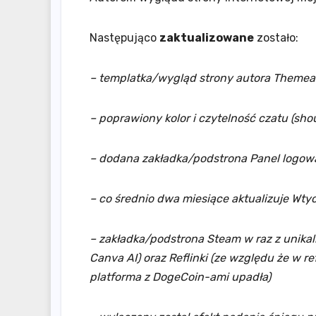
Następująco
zaktualizowane
zostało:
– templatka/wygląd strony autora Themea
– poprawiony kolor i czytelność czatu (sho
– dodana zakładka/podstrona Panel logowa
– co średnio dwa miesiące aktualizuje Wty
– zakładka/podstrona Steam w raz z unik
Canva AI) oraz Reflinki (ze względu że w ref
platforma z DogeCoin-ami upadła)