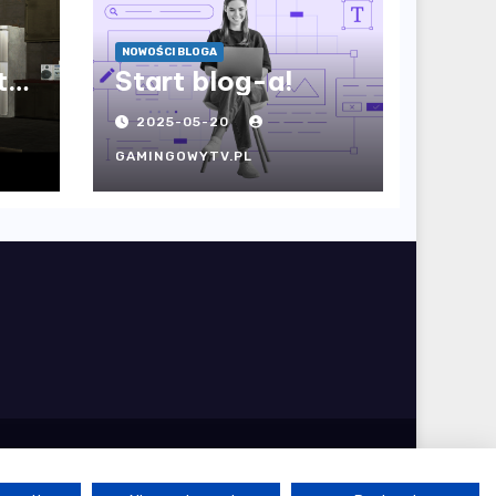
NOWOŚCI BLOGA
to
Start blog-a!
2025-05-20
GAMINGOWYTV.PL
t
O mnie
Reflinki
Regulamin
Sprzęt
Steam
Współpraca
YouTube