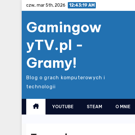
Skip
czw.. mar 5th, 2026
12:43:20 AM
to
Gamingow
content
yTV.pl -
Gramy!
Blog o grach komputerowych i
technologii
YOUTUBE
STEAM
O MNIE