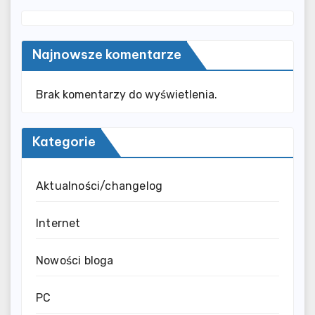
Najnowsze komentarze
Brak komentarzy do wyświetlenia.
Kategorie
Aktualności/changelog
Internet
Nowości bloga
PC