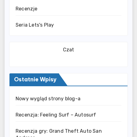
Recenzje
Seria Lets's Play
Czat
Ostatnie Wpisy
Nowy wygląd strony blog-a
Recenzja: Feeling Surf – Autosurf
Recenzja gry: Grand Theft Auto San