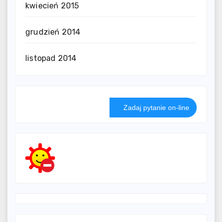
kwiecień 2015
grudzień 2014
listopad 2014
Zadaj pytanie on-line