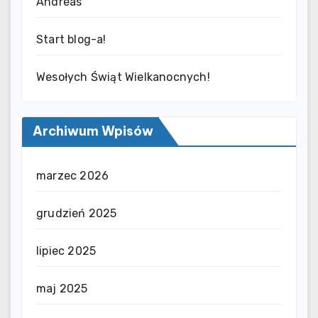
Andreas
Start blog-a!
Wesołych Świąt Wielkanocnych!
Archiwum Wpisów
marzec 2026
grudzień 2025
lipiec 2025
maj 2025