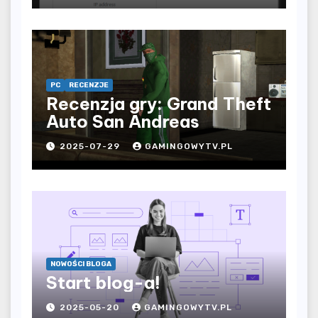
PC
RECENZJE
Recenzja gry: Grand Theft
Auto San Andreas
2025-07-29
GAMINGOWYTV.PL
NOWOŚCI BLOGA
Start blog-a!
2025-05-20
GAMINGOWYTV.PL