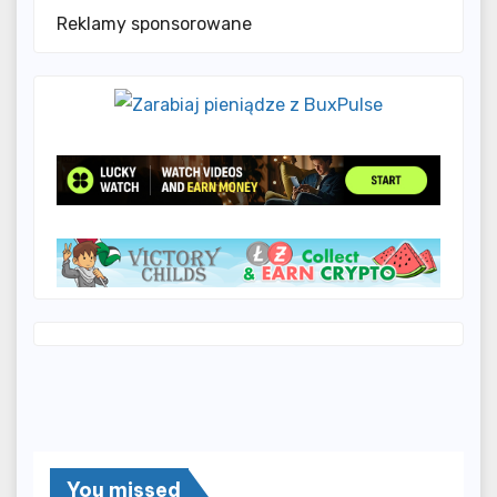
Reklamy sponsorowane
You missed