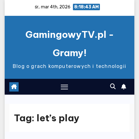
Skip
śr.. mar 4th, 2026
8:18:43 AM
to
content
GamingowyTV.pl -
Gramy!
Blog o grach komputerowych i technologii
Tag:
let’s play