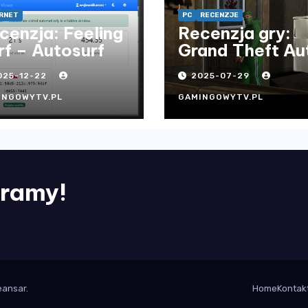
RNET
PC
RECENZJE
cenzja: Feeling
Recenzja gry:
rf – Autosurf
Grand Theft Au
San Andreas
025-12-22
2025-07-29
INGOWYTV.PL
GAMINGOWYTV.PL
ramy!
ansar
.
Home
Kontak