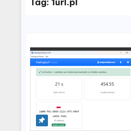
Tag:
1url.pl