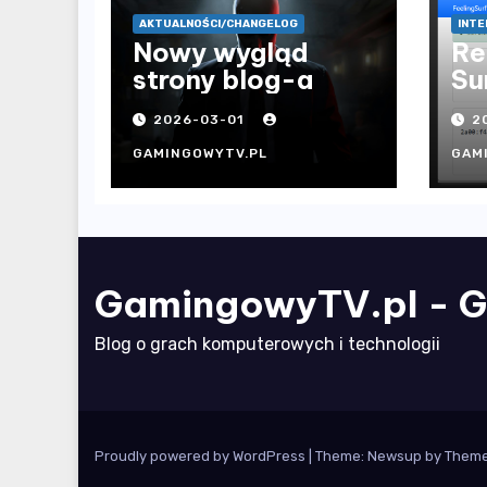
AKTUALNOŚCI/CHANGELOG
INTE
Nowy wygląd
Re
strony blog-a
Su
2026-03-01
2
GAMINGOWYTV.PL
GAM
GamingowyTV.pl - G
Blog o grach komputerowych i technologii
Proudly powered by WordPress
|
Theme: Newsup by
Theme