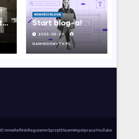
NOWOŚCI BLOGA
to
Start blog-a!
2025-05-20
GAMINGOWYTV.PL
t
O mnie
Reflinki
Regulamin
Sprzęt
Steam
Współpraca
YouTube